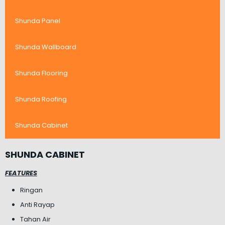
Shunda Panel
Shunda Wallboard
Shunda Flooring
Shunda Roofing
Shunda Cabinet
SHUNDA CABINET
FEATURES
Ringan
Anti Rayap
Tahan Air